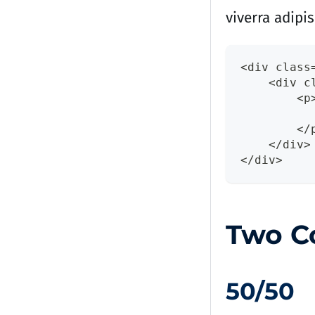
viverra adipis
<div class
    <div c
        <p
          
        </
    </div>
</div>
Two C
50/50