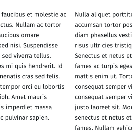
faucibus et molestie ac
Nulla aliquet porttit
ectus. Nullam ac tortor
accumsan tortor pos
aucibus ornare
diam phasellus vest
sed nisi. Suspendisse
risus ultricies tristi
 sed viverra tellus.
Senectus et netus e
es mi quis hendrerit. Id
fames ac turpis eges
nenatis cras sed felis.
mattis enim ut. Tort
tempor orci eu lobortis
consequat semper vi
bh. Amet mauris
consequat semper vi
s imperdiet massa
justo laoreet sit. Mo
c pulvinar sapien.
senectus et netus e
fames. Nullam vehic