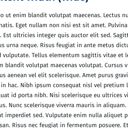
o ut enim blandit volutpat maecenas. Lectus nu
atis. Eget nullam non nisi est sit amet. Pulvin
. Est ultricies integer quis auctor elit sed. Sagit
s urna neque. Risus feugiat in ante metus dict
d vulputate. Tellus elementum sagittis vitae et 
m blandit volutpat maecenas volutpat. Cursus v
s aenean vel elit scelerisque. Amet purus gravi
 in hac. Nibh ipsum consequat nisl vel pretium 
uat id porta nibh. Nisi scelerisque eu ultrices v
us. Nunc scelerisque viverra mauris in aliquam.
at imperdiet sed. Vulputate enim nulla aliquet p
an. Risus nec feugiat in fermentum posuere. Et 