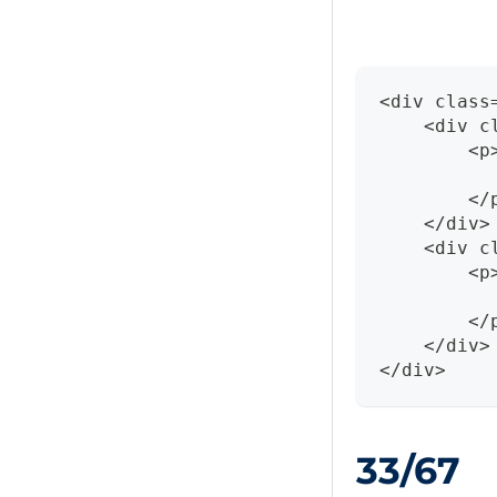
<div class
    <div c
        <p
          
        </
    </div>
    <div c
        <p
          
        </
    </div>
</div>
33/67