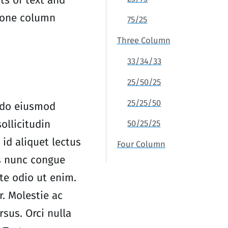
ts of text and
" one column
75/25
Three Column
33/34/33
25/50/25
25/25/50
d do eiusmod
ollicitudin
50/25/25
id aliquet lectus
Four Column
s nunc congue
te odio ut enim.
. Molestie ac
rsus. Orci nulla