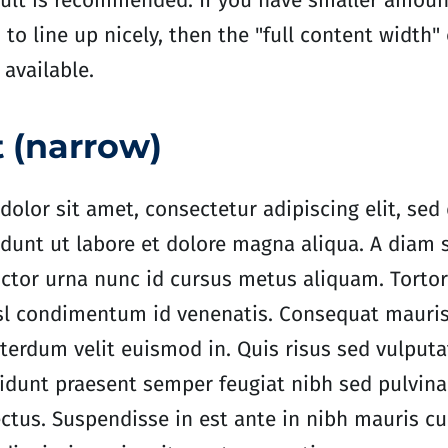
ult is recommended. If you have smaller amoun
to line up nicely, then the "full content width
 available.
 (narrow)
olor sit amet, consectetur adipiscing elit, se
dunt ut labore et dolore magna aliqua. A diam s
ctor urna nunc id cursus metus aliquam. Tortor 
isl condimentum id venenatis. Consequat mauri
nterdum velit euismod in. Quis risus sed vulputa
idunt praesent semper feugiat nibh sed pulvinar
ectus. Suspendisse in est ante in nibh mauris cu