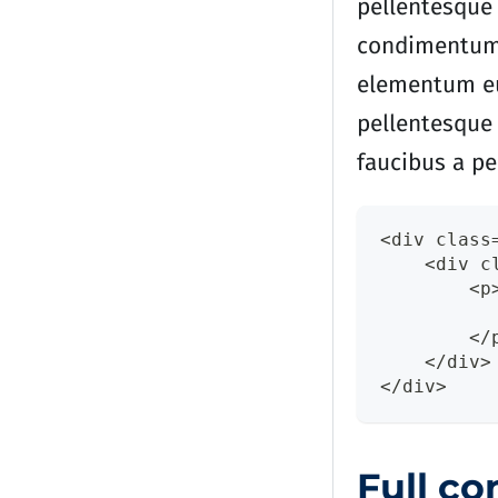
pellentesque 
condimentum l
elementum eu 
pellentesque 
faucibus a pe
<div class
    <div c
        <p
          
        </
    </div>
</div>
Full co