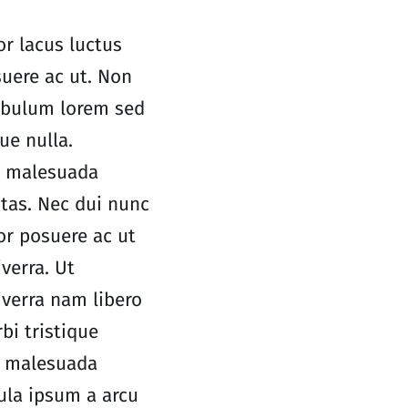
or lacus luctus
uere ac ut. Non
ibulum lorem sed
que nulla.
t malesuada
tas. Nec dui nunc
or posuere ac ut
verra. Ut
verra nam libero
rbi tristique
t malesuada
ula ipsum a arcu