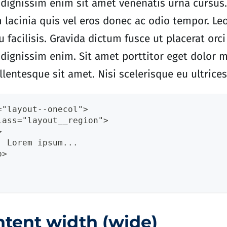
dignissim enim sit amet venenatis urna cursus.
acinia quis vel eros donec ac odio tempor. Leo
facilisis. Gravida dictum fusce ut placerat orci
dignissim enim. Sit amet porttitor eget dolor 
llentesque sit amet. Nisi scelerisque eu ultrices
="layout--onecol">
lass="layout__region">
>
  Lorem ipsum...
p>    
ntent width (wide)