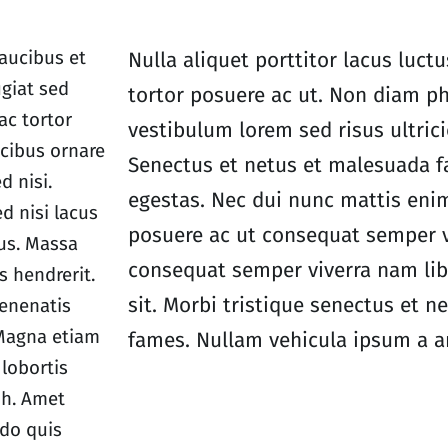
aucibus et
Nulla aliquet porttitor lacus luc
ugiat sed
tortor posuere ac ut. Non diam ph
ac tortor
vestibulum lorem sed risus ultricie
ucibus ornare
Senectus et netus et malesuada f
d nisi.
egestas. Nec dui nunc mattis enim
d nisi lacus
posuere ac ut consequat semper v
lus. Massa
consequat semper viverra nam lib
s hendrerit.
sit. Morbi tristique senectus et 
venenatis
 Magna etiam
fames. Nullam vehicula ipsum a ar
lobortis
h. Amet
do quis