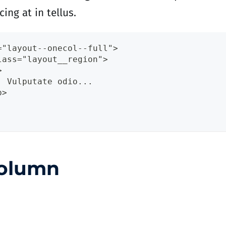
cing at in tellus.
="layout--onecol--full">
lass="layout__region">  
>
  Vulputate odio...
p>
olumn