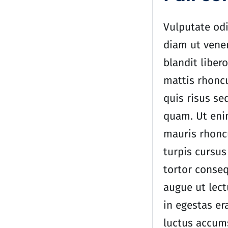
Vulputate odi
diam ut venen
blandit libero
mattis rhoncu
quis risus se
quam. Ut eni
mauris rhoncu
turpis cursus
tortor conseq
augue ut lect
in egestas er
luctus accums