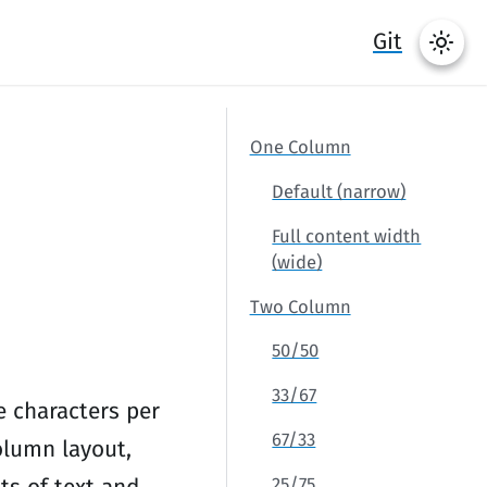
Git
One Column
Default (narrow)
Full content width
(wide)
Two Column
50/50
33/67
e characters per
67/33
column layout,
25/75