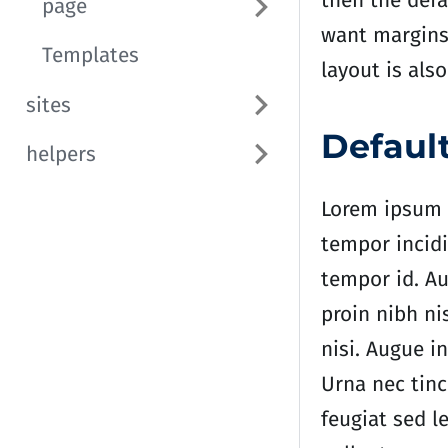
then the defa
page
want margins 
Templates
layout is also
sites
Default
helpers
Lorem ipsum d
tempor incidi
tempor id. Au
proin nibh n
nisi. Augue i
Urna nec tinc
feugiat sed l