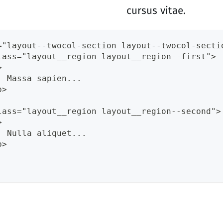
cursus vitae.
="layout--twocol-section layout--twocol-secti
lass="layout__region layout__region--first">
>
  Massa sapien...
p>
lass="layout__region layout__region--second">
>
  Nulla aliquet...
p>